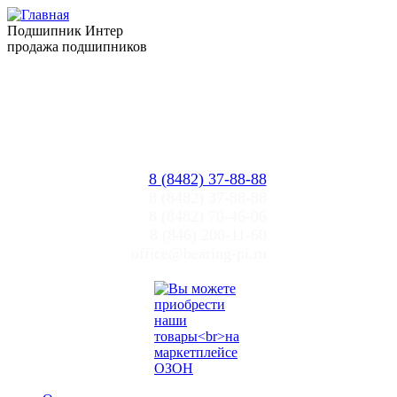
Подшипник Интер
продажа подшипников
Прайслист
Цены ПИ
Тольятти, Самара
office@bearing-pi.ru
8 (8482) 37-88-88
8 (8482) 37-88-88
8 (8482) 70-46-06
8 (846) 200-11-60
office@bearing-pi.ru