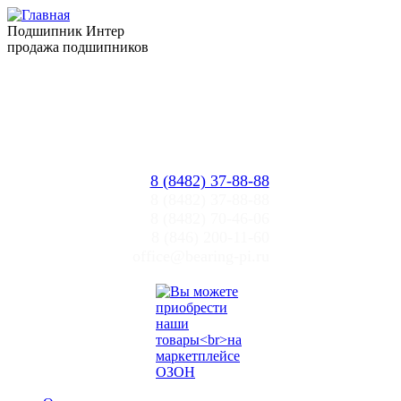
Подшипник Интер
продажа подшипников
Прайслист
Цены ПИ
Тольятти, Самара
office@bearing-pi.ru
8 (8482) 37-88-88
8 (8482) 37-88-88
8 (8482) 70-46-06
8 (846) 200-11-60
office@bearing-pi.ru