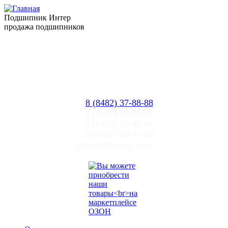
Подшипник Интер
продажа подшипников
Прайслист
Цены ПИ
Тольятти, Самара
office@bearing-pi.ru
8 (8482) 37-88-88
8 (8482) 37-88-88
8 (8482) 70-46-06
8 (846) 200-11-60
office@bearing-pi.ru