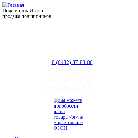
Подшипник Интер
продажа подшипников
Прайслист
Цены ПИ
Тольятти, Самара
office@bearing-pi.ru
8 (8482) 37-88-88
8 (8482) 37-88-88
8 (8482) 70-46-06
8 (846) 200-11-60
office@bearing-pi.ru