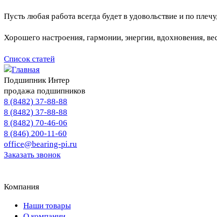
Пусть любая работа всегда будет в удовольствие и по пле
Хорошего настроения, гармонии, энергии, вдохновения, ве
Список статей
Подшипник Интер
продажа подшипников
8 (8482) 37-88-88
8 (8482) 37-88-88
8 (8482) 70-46-06
8 (846) 200-11-60
office@bearing-pi.ru
Заказать звонок
Тольятти, Самара
office@bearing-pi.ru
Компания
Наши товары
О компании