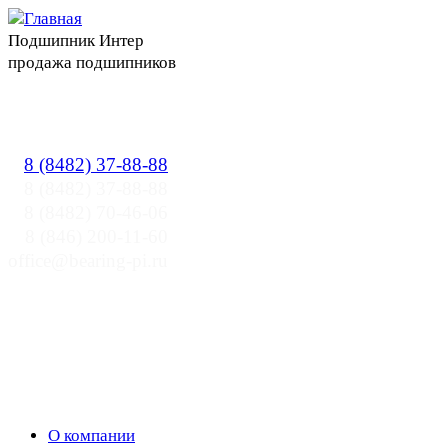
Подшипник Интер
продажа подшипников
Прайслист
8 (8482) 37-88-88
8 (8482) 37-88-88
8 (8482) 70-46-06
8 (846) 200-11-60
office@bearing-pi.ru
О компании