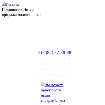
Подшипник Интер
продажа подшипников
Прайслист
Цены ПИ
Тольятти, Самара
office@bearing-pi.ru
8 (8482) 37-88-88
8 (8482) 37-88-88
8 (8482) 70-46-06
8 (846) 200-11-60
office@bearing-pi.ru