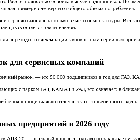
 что Россия полностью освоила выпуск подшипников. По им
вышала примерно четверти от общего объёма потребления.
вой отрасли выполнена только в части номенклатуры. В сек
авщиков остаётся значительной.
сли переходит от деклараций к конкретным серийным про
ок для сервисных компаний
ричный рынок, — это 50 000 подшипников в год для ГАЗ, К
ающих с парком ГАЗ, КАМАЗ и УАЗ, это означает: в ближай
бления принципиально отличается от конвейерного: здесь в
нных предприятий в 2026 году
уск АПЗ-20 — реальный прогресс, однако он закрывает узку