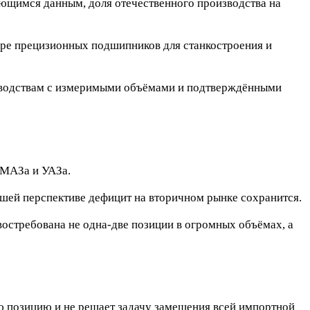
еющимся данным, доля отечественного производства на
торе прецизионных подшипников для станкостроения и
изводствам с измеримыми объёмами и подтверждёнными
АМАЗа и УАЗа.
шей перспективе дефицит на вторичном рынке сохранится.
остребована не одна-две позиции в огромных объёмах, а
ю позицию и не решает задачу замещения всей импортной