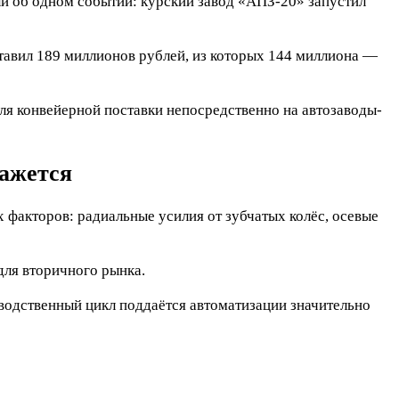
и об одном событии: курский завод «АПЗ-20» запустил
тавил 189 миллионов рублей, из которых 144 миллиона —
ля конвейерной поставки непосредственно на автозаводы-
кажется
 факторов: радиальные усилия от зубчатых колёс, осевые
для вторичного рынка.
водственный цикл поддаётся автоматизации значительно