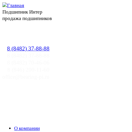
Подшипник Интер
продажа подшипников
Прайслист
8 (8482) 37-88-88
8 (8482) 37-88-88
8 (8482) 70-46-06
8 (846) 200-11-60
office@bearing-pi.ru
О компании