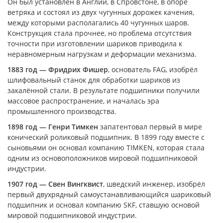
Он был установлен в Англии, в Спровстоне, в опоре
ветряка и состоял из двух чугунных дорожек качения,
между которыми располагались 40 чугунных шаров.
Конструкция стала прочнее, но проблема отсутствия
точности при изготовлении шариков приводила к
неравномерным нагрузкам и деформации механизма.
1883 год — Фридрих Фишер
, основатель FAG, изобрёл
шлифовальный станок для обработки шариков из
закалённой стали. В результате подшипники получили
массовое распространение, и началась эра
промышленного производства.
1898 год — Генри Тимкен
запатентовал первый в мире
конический роликовый подшипник. В 1899 году вместе с
сыновьями он основал компанию TIMKEN, которая стала
одним из основоположников мировой подшипниковой
индустрии.
1907 год — Свен Вингквист
, шведский инженер, изобрёл
первый двухрядный самоустанавливающийся шариковый
подшипник и основал компанию SKF, ставшую основой
мировой подшипниковой индустрии.