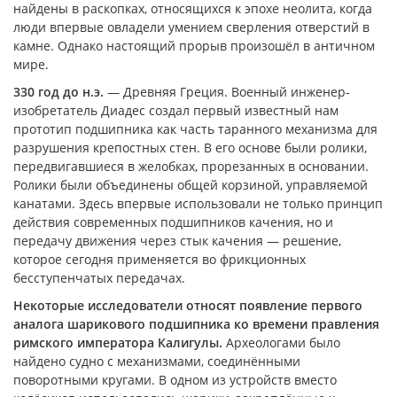
найдены в раскопках, относящихся к эпохе неолита, когда
люди впервые овладели умением сверления отверстий в
камне. Однако настоящий прорыв произошёл в античном
мире.
330 год до н.э.
— Древняя Греция. Военный инженер-
изобретатель Диадес создал первый известный нам
прототип подшипника как часть таранного механизма для
разрушения крепостных стен. В его основе были ролики,
передвигавшиеся в желобках, прорезанных в основании.
Ролики были объединены общей корзиной, управляемой
канатами. Здесь впервые использовали не только принцип
действия современных подшипников качения, но и
передачу движения через стык качения — решение,
которое сегодня применяется во фрикционных
бесступенчатых передачах.
Некоторые исследователи относят появление первого
аналога шарикового подшипника ко времени правления
римского императора Калигулы.
Археологами было
найдено судно с механизмами, соединёнными
поворотными кругами. В одном из устройств вместо